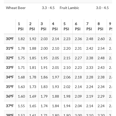
Wheat Beer
3.3 - 4.5
Fruit Lambic
3.0 - 4.5
1
2
3
4
5
6
7
8
9
PSI
PSI
PSI
PSI
PSI
PSI
PSI
PSI
PSI
1
2
3
4
5
6
7
8
9
30°F
1.82
1.92
2.03
2.14
2.23
2.36
2.48
2.60
2.70
PSI
PSI
PSI
PSI
PSI
PSI
PSI
PSI
PSI
31°F
1.78
1.88
2.00
2.10
2.20
2.31
2.42
2.54
2.65
32°F
1.75
1.85
1.95
2.05
2.15
2.27
2.38
2.48
2.59
33°F
1.71
1.81
1.91
2.01
2.10
2.23
2.33
2.43
2.53
34°F
1.68
1.78
1.86
1.97
2.06
2.18
2.28
2.38
2.48
35°F
1.63
1.73
1.83
1.93
2.02
2.14
2.24
2.34
2.43
36°F
1.60
1.69
1.79
1.88
1.98
2.09
2.19
2.29
2.38
37°F
1.55
1.65
1.74
1.84
1.94
2.04
2.14
2.24
2.33
38°F
1.52
1.61
1.71
1.80
1.90
2.00
2.10
2.20
2.29