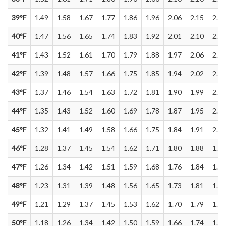
39°F
1.49
1.58
1.67
1.77
1.86
1.96
2.06
2.15
2.25
40°F
1.47
1.56
1.65
1.74
1.83
1.92
2.01
2.10
2.20
41°F
1.43
1.52
1.61
1.70
1.79
1.88
1.97
2.06
2.16
42°F
1.39
1.48
1.57
1.66
1.75
1.85
1.94
2.02
2.12
43°F
1.37
1.46
1.54
1.63
1.72
1.81
1.90
1.99
2.08
44°F
1.35
1.43
1.52
1.60
1.69
1.78
1.87
1.95
2.04
45°F
1.32
1.41
1.49
1.58
1.66
1.75
1.84
1.91
2.00
46°F
1.28
1.37
1.45
1.54
1.62
1.71
1.80
1.88
1.96
47°F
1.26
1.34
1.42
1.51
1.59
1.68
1.76
1.84
1.92
48°F
1.23
1.31
1.39
1.48
1.56
1.65
1.73
1.81
1.89
49°F
1.21
1.29
1.37
1.45
1.53
1.62
1.70
1.79
1.86
50°F
1.18
1.26
1.34
1.42
1.50
1.59
1.66
1.74
1.82