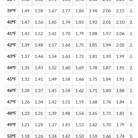
39°F
1.49
1.58
1.67
1.77
1.86
1.96
2.06
2.15
2.25
40°F
1.47
1.56
1.65
1.74
1.83
1.92
2.01
2.10
2.20
41°F
1.43
1.52
1.61
1.70
1.79
1.88
1.97
2.06
2.16
42°F
1.39
1.48
1.57
1.66
1.75
1.85
1.94
2.02
2.12
43°F
1.37
1.46
1.54
1.63
1.72
1.81
1.90
1.99
2.08
44°F
1.35
1.43
1.52
1.60
1.69
1.78
1.87
1.95
2.04
45°F
1.32
1.41
1.49
1.58
1.66
1.75
1.84
1.91
2.00
46°F
1.28
1.37
1.45
1.54
1.62
1.71
1.80
1.88
1.96
47°F
1.26
1.34
1.42
1.51
1.59
1.68
1.76
1.84
1.92
48°F
1.23
1.31
1.39
1.48
1.56
1.65
1.73
1.81
1.89
49°F
1.21
1.29
1.37
1.45
1.53
1.62
1.70
1.79
1.86
50°F
1.18
1.26
1.34
1.42
1.50
1.59
1.66
1.74
1.82