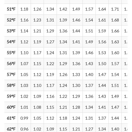
51°F
1.18
1.26
1.34
1.42
1.49
1.57
1.64
1.71
1.79
52°F
1.16
1.23
1.31
1.39
1.46
1.54
1.61
1.68
1.76
53°F
1.14
1.21
1.29
1.36
1.44
1.51
1.59
1.66
1.74
54°F
1.12
1.19
1.27
1.34
1.41
1.49
1.56
1.63
1.71
55°F
1.10
1.17
1.24
1.31
1.39
1.46
1.53
1.60
1.68
56°F
1.07
1.15
1.22
1.29
1.36
1.43
1.50
1.57
1.65
57°F
1.05
1.12
1.19
1.26
1.33
1.40
1.47
1.54
1.62
58°F
1.03
1.10
1.17
1.24
1.30
1.37
1.44
1.51
1.59
59°F
1.02
1.09
1.16
1.22
1.29
1.36
1.43
1.49
1.56
60°F
1.01
1.08
1.15
1.21
1.28
1.34
1.41
1.47
1.54
61°F
0.99
1.05
1.12
1.18
1.24
1.31
1.37
1.44
1.50
62°F
0.96
1.02
1.09
1.15
1.21
1.27
1.34
1.40
1.46