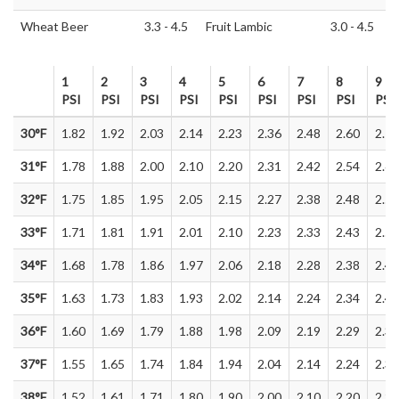
Wheat Beer
3.3 - 4.5
Fruit Lambic
3.0 - 4.5
1
2
3
4
5
6
7
8
9
PSI
PSI
PSI
PSI
PSI
PSI
PSI
PSI
PSI
1
2
3
4
5
6
7
8
9
30°F
1.82
1.92
2.03
2.14
2.23
2.36
2.48
2.60
2.70
PSI
PSI
PSI
PSI
PSI
PSI
PSI
PSI
PSI
31°F
1.78
1.88
2.00
2.10
2.20
2.31
2.42
2.54
2.65
32°F
1.75
1.85
1.95
2.05
2.15
2.27
2.38
2.48
2.59
33°F
1.71
1.81
1.91
2.01
2.10
2.23
2.33
2.43
2.53
34°F
1.68
1.78
1.86
1.97
2.06
2.18
2.28
2.38
2.48
35°F
1.63
1.73
1.83
1.93
2.02
2.14
2.24
2.34
2.43
36°F
1.60
1.69
1.79
1.88
1.98
2.09
2.19
2.29
2.38
37°F
1.55
1.65
1.74
1.84
1.94
2.04
2.14
2.24
2.33
38°F
1.52
1.61
1.71
1.80
1.90
2.00
2.10
2.20
2.29