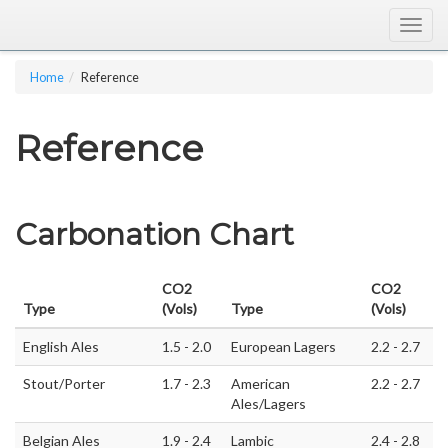
Togg
navig
Home
Reference
Reference
Carbonation Chart
CO2
CO2
Type
(Vols)
Type
(Vols)
English Ales
1.5 - 2.0
European Lagers
2.2 - 2.7
Stout/Porter
1.7 - 2.3
American
2.2 - 2.7
Ales/Lagers
Belgian Ales
1.9 - 2.4
Lambic
2.4 - 2.8