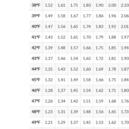
38°F
1.52
1.61
1.71
1.80
1.90
2.00
2.10
39°F
1.49
1.58
1.67
1.77
1.86
1.96
2.06
40°F
1.47
1.56
1.65
1.74
1.83
1.92
2.01
41°F
1.43
1.52
1.61
1.70
1.79
1.88
1.97
42°F
1.39
1.48
1.57
1.66
1.75
1.85
1.94
43°F
1.37
1.46
1.54
1.63
1.72
1.81
1.90
44°F
1.35
1.43
1.52
1.60
1.69
1.78
1.87
45°F
1.32
1.41
1.49
1.58
1.66
1.75
1.84
46°F
1.28
1.37
1.45
1.54
1.62
1.71
1.80
47°F
1.26
1.34
1.42
1.51
1.59
1.68
1.76
48°F
1.23
1.31
1.39
1.48
1.56
1.65
1.73
49°F
1.21
1.29
1.37
1.45
1.53
1.62
1.70