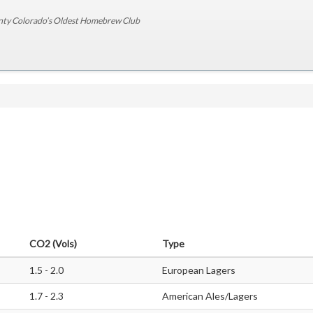
nty Colorado’s Oldest Homebrew Club
CO2 (Vols)
Type
1.5 - 2.0
European Lagers
1.7 - 2.3
American Ales/Lagers