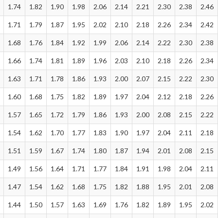
1.74
1.82
1.90
1.98
2.06
2.14
2.21
2.30
2.38
2.46
1.71
1.79
1.87
1.95
2.02
2.10
2.18
2.26
2.34
2.42
1.68
1.76
1.84
1.92
1.99
2.06
2.14
2.22
2.30
2.38
1.66
1.74
1.81
1.89
1.96
2.03
2.10
2.18
2.26
2.34
1.63
1.71
1.78
1.86
1.93
2.00
2.07
2.15
2.22
2.30
1.60
1.68
1.75
1.82
1.89
1.97
2.04
2.12
2.18
2.26
1.57
1.65
1.72
1.79
1.86
1.93
2.00
2.08
2.15
2.22
1.54
1.62
1.70
1.77
1.83
1.90
1.97
2.04
2.11
2.18
1.51
1.59
1.67
1.74
1.80
1.87
1.94
2.01
2.08
2.15
1.49
1.56
1.64
1.71
1.77
1.84
1.91
1.98
2.04
2.11
1.47
1.54
1.62
1.68
1.75
1.82
1.88
1.95
2.01
2.08
1.44
1.50
1.57
1.63
1.69
1.76
1.82
1.89
1.95
2.02