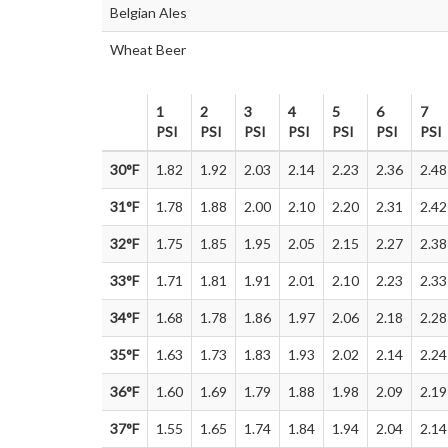
Belgian Ales
Wheat Beer
1
2
3
4
5
6
7
PSI
PSI
PSI
PSI
PSI
PSI
PSI
1
2
3
4
5
6
7
30°F
1.82
1.92
2.03
2.14
2.23
2.36
2.48
PSI
PSI
PSI
PSI
PSI
PSI
PSI
31°F
1.78
1.88
2.00
2.10
2.20
2.31
2.42
32°F
1.75
1.85
1.95
2.05
2.15
2.27
2.38
33°F
1.71
1.81
1.91
2.01
2.10
2.23
2.33
34°F
1.68
1.78
1.86
1.97
2.06
2.18
2.28
35°F
1.63
1.73
1.83
1.93
2.02
2.14
2.24
36°F
1.60
1.69
1.79
1.88
1.98
2.09
2.19
37°F
1.55
1.65
1.74
1.84
1.94
2.04
2.14