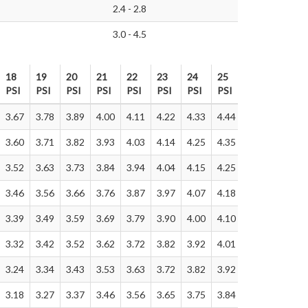
2.4 - 2.8
3.0 - 4.5
18
19
20
21
22
23
24
25
26
27
PSI
PSI
PSI
PSI
PSI
PSI
PSI
PSI
PSI
PSI
18
19
20
21
22
23
24
25
26
27
3.67
3.78
3.89
4.00
4.11
4.22
4.33
4.44
4.55
4.66
PSI
PSI
PSI
PSI
PSI
PSI
PSI
PSI
PSI
PSI
3.60
3.71
3.82
3.93
4.03
4.14
4.25
4.35
4.46
4.57
3.52
3.63
3.73
3.84
3.94
4.04
4.15
4.25
4.36
4.46
3.46
3.56
3.66
3.76
3.87
3.97
4.07
4.18
4.28
4.38
3.39
3.49
3.59
3.69
3.79
3.90
4.00
4.10
4.20
4.30
3.32
3.42
3.52
3.62
3.72
3.82
3.92
4.01
4.11
4.21
3.24
3.34
3.43
3.53
3.63
3.72
3.82
3.92
4.01
4.11
3.18
3.27
3.37
3.46
3.56
3.65
3.75
3.84
3.94
4.03