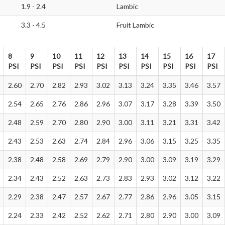
1.9 - 2.4
Lambic
3.3 - 4.5
Fruit Lambic
8
9
10
11
12
13
14
15
16
17
PSI
PSI
PSI
PSI
PSI
PSI
PSI
PSI
PSI
PSI
8
9
10
11
12
13
14
15
16
17
2.60
2.70
2.82
2.93
3.02
3.13
3.24
3.35
3.46
3.57
PSI
PSI
PSI
PSI
PSI
PSI
PSI
PSI
PSI
PSI
2.54
2.65
2.76
2.86
2.96
3.07
3.17
3.28
3.39
3.50
2.48
2.59
2.70
2.80
2.90
3.00
3.11
3.21
3.31
3.42
2.43
2.53
2.63
2.74
2.84
2.96
3.06
3.15
3.25
3.35
2.38
2.48
2.58
2.69
2.79
2.90
3.00
3.09
3.19
3.29
2.34
2.43
2.52
2.63
2.73
2.83
2.93
3.02
3.12
3.22
2.29
2.38
2.47
2.57
2.67
2.77
2.86
2.96
3.05
3.15
2.24
2.33
2.42
2.52
2.62
2.71
2.80
2.90
3.00
3.09