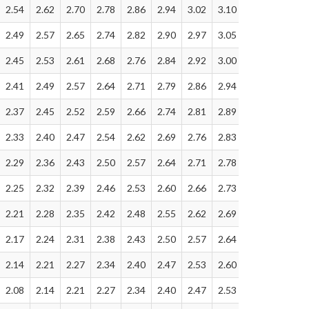
2.54
2.62
2.70
2.78
2.86
2.94
3.02
3.10
3.17
3.25
2.49
2.57
2.65
2.74
2.82
2.90
2.97
3.05
3.13
3.19
2.45
2.53
2.61
2.68
2.76
2.84
2.92
3.00
3.06
3.13
2.41
2.49
2.57
2.64
2.71
2.79
2.86
2.94
3.01
3.09
2.37
2.45
2.52
2.59
2.66
2.74
2.81
2.89
2.96
3.04
2.33
2.40
2.47
2.54
2.62
2.69
2.76
2.83
2.89
2.97
2.29
2.36
2.43
2.50
2.57
2.64
2.71
2.78
2.85
2.92
2.25
2.32
2.39
2.46
2.53
2.60
2.66
2.73
2.80
2.87
2.21
2.28
2.35
2.42
2.48
2.55
2.62
2.69
2.75
2.82
2.17
2.24
2.31
2.38
2.43
2.50
2.57
2.64
2.70
2.77
2.14
2.21
2.27
2.34
2.40
2.47
2.53
2.60
2.66
2.73
2.08
2.14
2.21
2.27
2.34
2.40
2.47
2.53
2.59
2.66