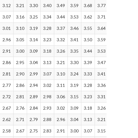
3.12
3.21
3.30
3.40
3.49
3.59
3.68
3.77
3.87
3.96
3.07
3.16
3.25
3.34
3.44
3.53
3.62
3.71
3.81
3.90
3.01
3.10
3.19
3.28
3.37
3.46
3.55
3.64
3.73
3.82
2.96
3.05
3.14
3.23
3.32
3.41
3.50
3.59
3.68
3.77
2.91
3.00
3.09
3.18
3.26
3.35
3.44
3.53
3.62
3.70
2.86
2.95
3.04
3.13
3.21
3.30
3.39
3.47
3.56
3.65
2.81
2.90
2.99
3.07
3.10
3.24
3.33
3.41
3.50
3.58
2.77
2.86
2.94
3.02
3.11
3.19
3.28
3.36
3.45
3.53
2.72
2.81
2.89
2.98
3.06
3.15
3.23
3.31
3.40
3.48
2.67
2.76
2.84
2.93
3.02
3.09
3.18
3.26
3.35
3.43
2.62
2.71
2.79
2.88
2.96
3.04
3.13
3.21
3.30
3.38
2.58
2.67
2.75
2.83
2.91
3.00
3.07
3.15
3.23
3.31