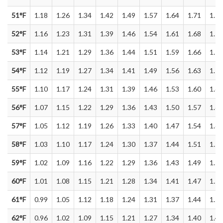
51°F
1.18
1.26
1.34
1.42
1.49
1.57
1.64
1.71
1.79
52°F
1.16
1.23
1.31
1.39
1.46
1.54
1.61
1.68
1.76
53°F
1.14
1.21
1.29
1.36
1.44
1.51
1.59
1.66
1.74
54°F
1.12
1.19
1.27
1.34
1.41
1.49
1.56
1.63
1.71
55°F
1.10
1.17
1.24
1.31
1.39
1.46
1.53
1.60
1.68
56°F
1.07
1.15
1.22
1.29
1.36
1.43
1.50
1.57
1.65
57°F
1.05
1.12
1.19
1.26
1.33
1.40
1.47
1.54
1.62
58°F
1.03
1.10
1.17
1.24
1.30
1.37
1.44
1.51
1.59
59°F
1.02
1.09
1.16
1.22
1.29
1.36
1.43
1.49
1.56
60°F
1.01
1.08
1.15
1.21
1.28
1.34
1.41
1.47
1.54
61°F
0.99
1.05
1.12
1.18
1.24
1.31
1.37
1.44
1.50
62°F
0.96
1.02
1.09
1.15
1.21
1.27
1.34
1.40
1.46