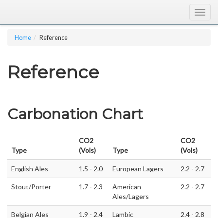
Togg
navig
Home
Reference
Reference
Carbonation Chart
CO2
CO2
Type
(Vols)
Type
(Vols)
English Ales
1.5 - 2.0
European Lagers
2.2 - 2.7
Stout/Porter
1.7 - 2.3
American
2.2 - 2.7
Ales/Lagers
Belgian Ales
1.9 - 2.4
Lambic
2.4 - 2.8