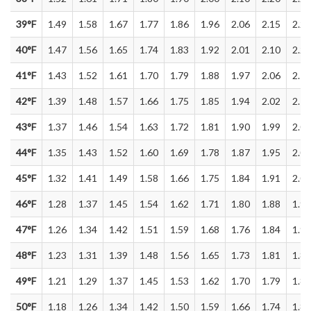
39°F
1.49
1.58
1.67
1.77
1.86
1.96
2.06
2.15
2.25
40°F
1.47
1.56
1.65
1.74
1.83
1.92
2.01
2.10
2.20
41°F
1.43
1.52
1.61
1.70
1.79
1.88
1.97
2.06
2.16
42°F
1.39
1.48
1.57
1.66
1.75
1.85
1.94
2.02
2.12
43°F
1.37
1.46
1.54
1.63
1.72
1.81
1.90
1.99
2.08
44°F
1.35
1.43
1.52
1.60
1.69
1.78
1.87
1.95
2.04
45°F
1.32
1.41
1.49
1.58
1.66
1.75
1.84
1.91
2.00
46°F
1.28
1.37
1.45
1.54
1.62
1.71
1.80
1.88
1.96
47°F
1.26
1.34
1.42
1.51
1.59
1.68
1.76
1.84
1.92
48°F
1.23
1.31
1.39
1.48
1.56
1.65
1.73
1.81
1.89
49°F
1.21
1.29
1.37
1.45
1.53
1.62
1.70
1.79
1.86
50°F
1.18
1.26
1.34
1.42
1.50
1.59
1.66
1.74
1.82