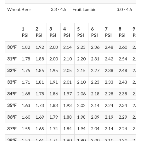
Wheat Beer
3.3 - 4.5
Fruit Lambic
3.0 - 4.5
1
2
3
4
5
6
7
8
9
PSI
PSI
PSI
PSI
PSI
PSI
PSI
PSI
PSI
1
2
3
4
5
6
7
8
9
30°F
1.82
1.92
2.03
2.14
2.23
2.36
2.48
2.60
2.70
PSI
PSI
PSI
PSI
PSI
PSI
PSI
PSI
PSI
31°F
1.78
1.88
2.00
2.10
2.20
2.31
2.42
2.54
2.65
32°F
1.75
1.85
1.95
2.05
2.15
2.27
2.38
2.48
2.59
33°F
1.71
1.81
1.91
2.01
2.10
2.23
2.33
2.43
2.53
34°F
1.68
1.78
1.86
1.97
2.06
2.18
2.28
2.38
2.48
35°F
1.63
1.73
1.83
1.93
2.02
2.14
2.24
2.34
2.43
36°F
1.60
1.69
1.79
1.88
1.98
2.09
2.19
2.29
2.38
37°F
1.55
1.65
1.74
1.84
1.94
2.04
2.14
2.24
2.33
38°F
1.52
1.61
1.71
1.80
1.90
2.00
2.10
2.20
2.29