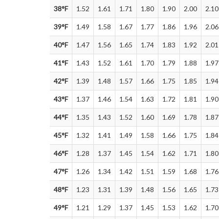
38°F
1.52
1.61
1.71
1.80
1.90
2.00
2.10
39°F
1.49
1.58
1.67
1.77
1.86
1.96
2.06
40°F
1.47
1.56
1.65
1.74
1.83
1.92
2.01
41°F
1.43
1.52
1.61
1.70
1.79
1.88
1.97
42°F
1.39
1.48
1.57
1.66
1.75
1.85
1.94
43°F
1.37
1.46
1.54
1.63
1.72
1.81
1.90
44°F
1.35
1.43
1.52
1.60
1.69
1.78
1.87
45°F
1.32
1.41
1.49
1.58
1.66
1.75
1.84
46°F
1.28
1.37
1.45
1.54
1.62
1.71
1.80
47°F
1.26
1.34
1.42
1.51
1.59
1.68
1.76
48°F
1.23
1.31
1.39
1.48
1.56
1.65
1.73
49°F
1.21
1.29
1.37
1.45
1.53
1.62
1.70