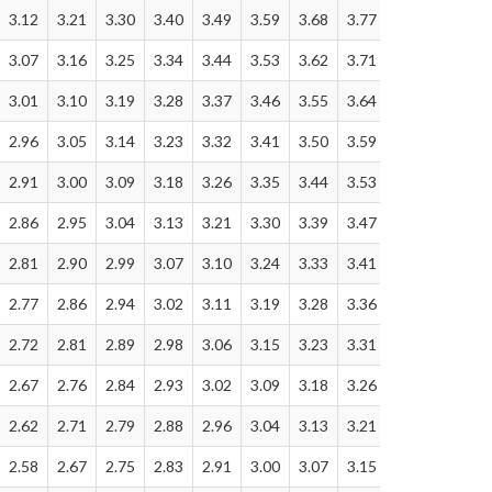
3.12
3.21
3.30
3.40
3.49
3.59
3.68
3.77
3.87
3.96
3.07
3.16
3.25
3.34
3.44
3.53
3.62
3.71
3.81
3.90
3.01
3.10
3.19
3.28
3.37
3.46
3.55
3.64
3.73
3.82
2.96
3.05
3.14
3.23
3.32
3.41
3.50
3.59
3.68
3.77
2.91
3.00
3.09
3.18
3.26
3.35
3.44
3.53
3.62
3.70
2.86
2.95
3.04
3.13
3.21
3.30
3.39
3.47
3.56
3.65
2.81
2.90
2.99
3.07
3.10
3.24
3.33
3.41
3.50
3.58
2.77
2.86
2.94
3.02
3.11
3.19
3.28
3.36
3.45
3.53
2.72
2.81
2.89
2.98
3.06
3.15
3.23
3.31
3.40
3.48
2.67
2.76
2.84
2.93
3.02
3.09
3.18
3.26
3.35
3.43
2.62
2.71
2.79
2.88
2.96
3.04
3.13
3.21
3.30
3.38
2.58
2.67
2.75
2.83
2.91
3.00
3.07
3.15
3.23
3.31