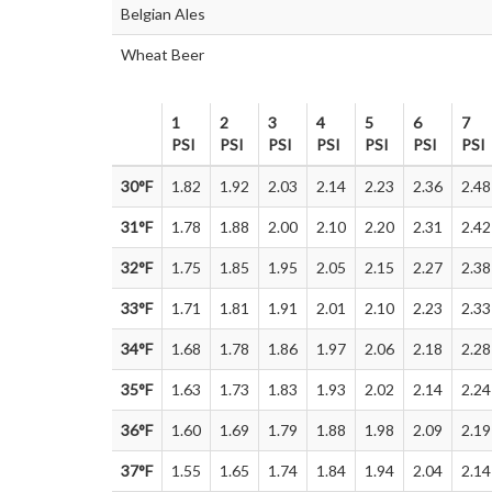
Belgian Ales
Wheat Beer
1
2
3
4
5
6
7
PSI
PSI
PSI
PSI
PSI
PSI
PSI
1
2
3
4
5
6
7
30°F
1.82
1.92
2.03
2.14
2.23
2.36
2.48
PSI
PSI
PSI
PSI
PSI
PSI
PSI
31°F
1.78
1.88
2.00
2.10
2.20
2.31
2.42
32°F
1.75
1.85
1.95
2.05
2.15
2.27
2.38
33°F
1.71
1.81
1.91
2.01
2.10
2.23
2.33
34°F
1.68
1.78
1.86
1.97
2.06
2.18
2.28
35°F
1.63
1.73
1.83
1.93
2.02
2.14
2.24
36°F
1.60
1.69
1.79
1.88
1.98
2.09
2.19
37°F
1.55
1.65
1.74
1.84
1.94
2.04
2.14