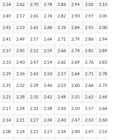
2.54
2.62
2.70
2.78
2.86
2.94
3.02
3.10
3.17
3.25
2.49
2.57
2.65
2.74
2.82
2.90
2.97
3.05
3.13
3.19
2.45
2.53
2.61
2.68
2.76
2.84
2.92
3.00
3.06
3.13
2.41
2.49
2.57
2.64
2.71
2.79
2.86
2.94
3.01
3.09
2.37
2.45
2.52
2.59
2.66
2.74
2.81
2.89
2.96
3.04
2.33
2.40
2.47
2.54
2.62
2.69
2.76
2.83
2.89
2.97
2.29
2.36
2.43
2.50
2.57
2.64
2.71
2.78
2.85
2.92
2.25
2.32
2.39
2.46
2.53
2.60
2.66
2.73
2.80
2.87
2.21
2.28
2.35
2.42
2.48
2.55
2.62
2.69
2.75
2.82
2.17
2.24
2.31
2.38
2.43
2.50
2.57
2.64
2.70
2.77
2.14
2.21
2.27
2.34
2.40
2.47
2.53
2.60
2.66
2.73
2.08
2.14
2.21
2.27
2.34
2.40
2.47
2.53
2.59
2.66