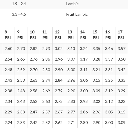
1.9 - 2.4
Lambic
3.3 - 4.5
Fruit Lambic
8
9
10
11
12
13
14
15
16
17
PSI
PSI
PSI
PSI
PSI
PSI
PSI
PSI
PSI
PSI
8
9
10
11
12
13
14
15
16
17
2.60
2.70
2.82
2.93
3.02
3.13
3.24
3.35
3.46
3.57
PSI
PSI
PSI
PSI
PSI
PSI
PSI
PSI
PSI
PSI
2.54
2.65
2.76
2.86
2.96
3.07
3.17
3.28
3.39
3.50
2.48
2.59
2.70
2.80
2.90
3.00
3.11
3.21
3.31
3.42
2.43
2.53
2.63
2.74
2.84
2.96
3.06
3.15
3.25
3.35
2.38
2.48
2.58
2.69
2.79
2.90
3.00
3.09
3.19
3.29
2.34
2.43
2.52
2.63
2.73
2.83
2.93
3.02
3.12
3.22
2.29
2.38
2.47
2.57
2.67
2.77
2.86
2.96
3.05
3.15
2.24
2.33
2.42
2.52
2.62
2.71
2.80
2.90
3.00
3.09