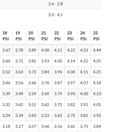
2.4 - 2.8
3.0 - 4.5
18
19
20
21
22
23
24
25
26
27
PSI
PSI
PSI
PSI
PSI
PSI
PSI
PSI
PSI
PSI
18
19
20
21
22
23
24
25
26
27
3.67
3.78
3.89
4.00
4.11
4.22
4.33
4.44
4.55
4.66
PSI
PSI
PSI
PSI
PSI
PSI
PSI
PSI
PSI
PSI
3.60
3.71
3.82
3.93
4.03
4.14
4.25
4.35
4.46
4.57
3.52
3.63
3.73
3.84
3.94
4.04
4.15
4.25
4.36
4.46
3.46
3.56
3.66
3.76
3.87
3.97
4.07
4.18
4.28
4.38
3.39
3.49
3.59
3.69
3.79
3.90
4.00
4.10
4.20
4.30
3.32
3.42
3.52
3.62
3.72
3.82
3.92
4.01
4.11
4.21
3.24
3.34
3.43
3.53
3.63
3.72
3.82
3.92
4.01
4.11
3.18
3.27
3.37
3.46
3.56
3.65
3.75
3.84
3.94
4.03