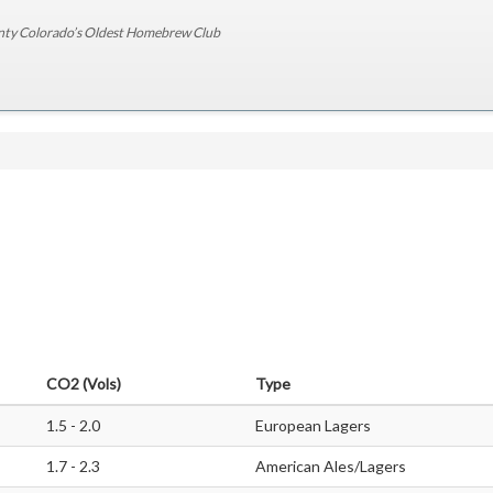
nty Colorado’s Oldest Homebrew Club
CO2 (Vols)
Type
1.5 - 2.0
European Lagers
1.7 - 2.3
American Ales/Lagers