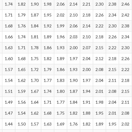
1.74
1.82
1.90
1.98
2.06
2.14
2.21
2.30
2.38
2.46
1.71
1.79
1.87
1.95
2.02
2.10
2.18
2.26
2.34
2.42
1.68
1.76
1.84
1.92
1.99
2.06
2.14
2.22
2.30
2.38
1.66
1.74
1.81
1.89
1.96
2.03
2.10
2.18
2.26
2.34
1.63
1.71
1.78
1.86
1.93
2.00
2.07
2.15
2.22
2.30
1.60
1.68
1.75
1.82
1.89
1.97
2.04
2.12
2.18
2.26
1.57
1.65
1.72
1.79
1.86
1.93
2.00
2.08
2.15
2.22
1.54
1.62
1.70
1.77
1.83
1.90
1.97
2.04
2.11
2.18
1.51
1.59
1.67
1.74
1.80
1.87
1.94
2.01
2.08
2.15
1.49
1.56
1.64
1.71
1.77
1.84
1.91
1.98
2.04
2.11
1.47
1.54
1.62
1.68
1.75
1.82
1.88
1.95
2.01
2.08
1.44
1.50
1.57
1.63
1.69
1.76
1.82
1.89
1.95
2.02